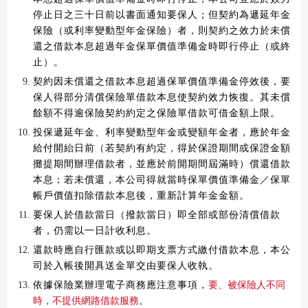
停止日之三十日前以書面通知要保人；但契約為遞延年金
保險（或利率變動型年金保險）者，則契約之效力於未償
還之借款本息超過年金保單價值準備金時即行停止（或終
止）。
契約因未償還之借款本息超過保單價值準備金停效後，要
保人得部分清償保險單借款本息使契約效力恢復。其未償
餘額不得逾保險契約約定之保險單借款可借金額上限。
投保遞延年金、利率變動型年金或變額年金者，應於年金
給付開紿日前（若契約有約定，得於保證期間或保證金額
攤提期間辦理借款者，並應於前開期間屆滿時）償還借款
本息；若未償還，本公司得就當時保單價值準備金／保單
帳戶價值扣除借款本息後，重新計算年金金額。
要保人於借款當日（撥款當日）即全部或部份清償借款
者，仍需以一日計收利息。
還款時應自行匯款或以即期支票方式繳付借款本息，本公
司於入帳後開具送金單交由要保人收執。
依據保險業辦理電子商務應注意事項，
要、被保險人不同
時，不提供網路借款服務
。