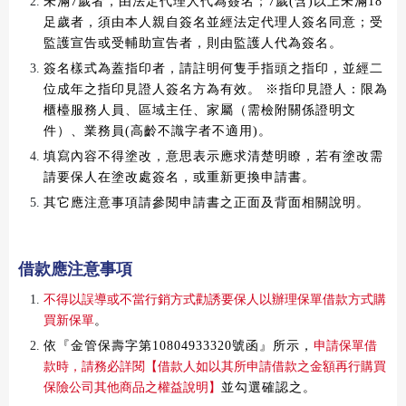
未滿7歲者，由法定代理人代為簽名；7歲(含)以上未滿18
足歲者，須由本人親自簽名並經法定代理人簽名同意；受
監護宣告或受輔助宣告者，則由監護人代為簽名。
簽名樣式為蓋指印者，請註明何隻手指頭之指印，並經二
位成年之指印見證人簽名方為有效。 ※指印見證人：限為
櫃檯服務人員、區域主任、家屬（需檢附關係證明文
件）
、業務員(高齡不識字者不適用)。
填寫內容不得塗改，意思表示應求清楚明瞭，若有塗改需
請要保人在塗改處簽名，或重新更換申請書。
其它應注意事項請參閱申請書之正面及背面相關說明。
借款應注意事項
不得以誤導或不當行銷方式勸誘要保人以辦理保單借款方式購
買新保單
。
依『金管保壽字第10804933320號函』所示，
申請保單借
款時，請務必詳閱【借款人如以其所申請借款之金額再行購買
保險公司其他商品之權益說明】
並勾選確認之。