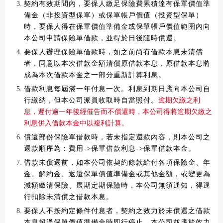
契約有效期間內，要保人繳足保險費累積達有保單價值準
備金（非投資型保單）或保單帳戶價值（投資型保單）
時，要保人得在保單價值準備金或保單帳戶價值範圍內向
本公司申請保險單借款，並得於日後隨時償還。
要保人辦理保險單借款時，如之前尚有借款本息未清償
者，同意以本次借款金額清償原借款本息，原借款本息將
成為本次借款本金之一部分重新計算利息。
借款利息每屆滿一年付息一次。利息到期日應向本公司自
行繳納，但本公司派員收取時自當照付。
逾期欠繳之利
息，遲付逾一年後經催告而不償還時，本公司得將逾期欠繳之
利息併入借款本金中以複利計算。
償還部份保險單借款時，若未指定還款內容，則本公司之
還款順序為：費用->保單借款利息->保單借款本金。
借款未償還前，如本公司依契約條款給付各項保險金、年
金、解約金、返還保單價值準備金或其他金額，或變更為
減額繳清保險、展期定期保險時，本公司無須通知，得逕
行扣除未清償之借款本息。
要保人不按約定條件付息者，契約之效力於未償還之借款
本息超過保單價值準備金時即行停止，本公司並應於效力