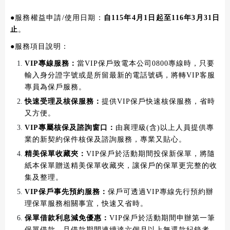
●服務權益申請/使用日期：
自
115
年4月1日起至116年3月31日
止
。
●服務項目說明：
VIP專線服務：
當VIP保戶致電本公司0800專線時，只要
輸入身分證字號或是所留最新的電話號碼，將轉VIP客服
專員為保戶服務。
快速受理及核保服務：
提供VIP保戶快速核保服務，省時
又方便。
VIP專屬核保及諮詢窗口：
由襄理級(含)以上人員提供專
業的新契約保件核保及諮詢服務，專業又貼心。
精美保單收藏夾：
VIP保戶於活動期間投保新保單，將隨
紙本保單贈送精美保單收藏夾，讓保戶的保單更完整的收
集及整理。
VIP保戶事先預約服務：
保戶可透過VIP專線先行預約辦
理保單服務相關事宜，快速又省時。
保單借款利息減免優惠：
VIP保戶於活動期間申辦第一筆
保單借款，且借款期間連續達六個月以上無還款紀錄者，