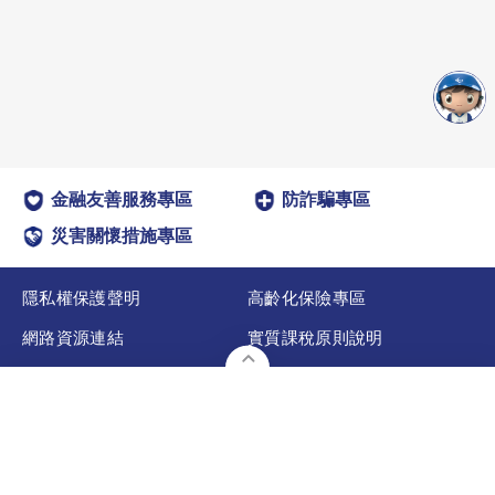
金融友善服務專區
防詐騙專區
災害關懷措施專區
隱私權保護聲明
高齡化保險專區
網路資源連結
實質課稅原則說明
法規專區
其他專區
委外作業說明
聯絡全球
預約顧問
宣告利率
金融友善服務專區
表單下載
網路投保
服務據點