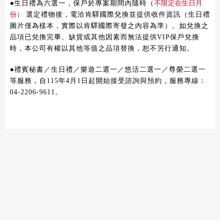
●
生日禮為六選一，保戶於專案期間內隨時（
不限定在生日月
份）
選定禮物後，電洽肯驛國際兌換並提供收件資訊（生日禮
圖片僅為樣本
，實際以肯驛國際寄發之內容為準）。
如兌換之
品項已兌換完畢、缺貨或其他因素而無法提供VIP保戶兌換
時，本公司有權以其他等值之品項替換，恕不另行通知。
●禮賓秘書／生日禮／樂遊二選一／悠活二選一／尊榮二選一
等服務，自115年4月1日起開始接受諮詢與預約，服務專線：
04-2206-9611。