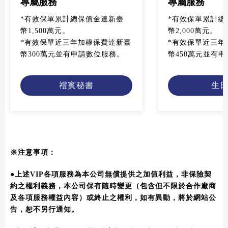
專屬服務
專屬服務
*有效保單累計總保價金達新臺
*有效保單累計總
幣1,500萬元。
幣2,000萬元。
*有效保單近三年加權保費達新臺
*有效保單近三年
幣300萬元並有申請數位服務。
幣450萬元並有
禮賓秘書
生
※注意事項：
●
上述VIP各項服務為本公司無償提供之加值利益，非保險契
約之權利義務，本公司保有隨時變更（包含但不限於合作廠商
及各項服務權益內容）或終止之權利，如有異動，將於網站公
告，恕不另行通知。