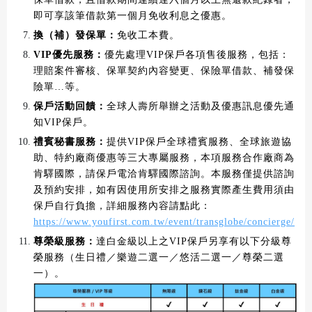
即可享該筆借款第一個月免收利息之優惠。
換（補）發保單：
免收工本費。
VIP優先服務：
優先處理VIP保戶各項售後服務，包括：
理賠案件審核、保單契約內容變更、保險單借款、補發保
險單…等。
保戶活動回饋：
全球人壽所舉辦之活動及優惠訊息優先通
知VIP保戶。
禮賓秘書服務：
提供VIP保戶全球禮賓服務、全球旅遊協
助、特約廠商優惠等三大專屬服務，本項服務合作廠商為
肯驛國際，請保戶電洽肯驛國際諮詢。本服務僅提供諮詢
及預約安排，如有因使用所安排之服務實際產生費用須由
保戶自行負擔，詳細服務內容請點此：
https://www.youfirst.com.tw/event/transglobe/concierge/
尊榮級服務：
達白金級以上之VIP保戶另享有以下分級尊
榮服務（生日禮／樂遊二選一／悠活二選一／尊榮二選
一）。