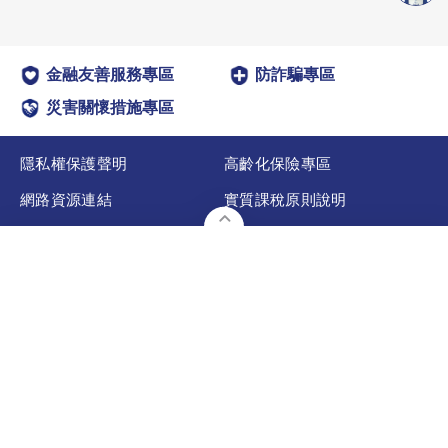
金融友善服務專區
防詐騙專區
災害關懷措施專區
隱私權保護聲明
高齡化保險專區
網路資源連結
實質課稅原則說明
法規專區
其他專區
委外作業說明
聯絡全球
預約顧問
宣告利率
金融友善服務專區
表單下載
網路投保
服務據點
110台北市信義區市民大道六段288號16樓
©本網站版權屬 全球人壽保險股份有限公司所有