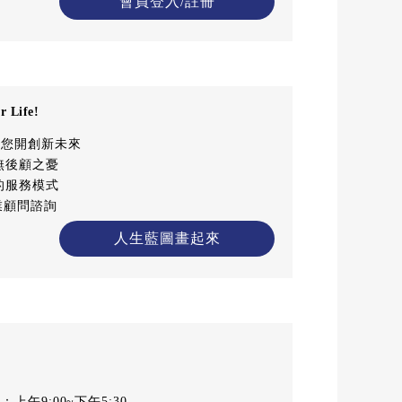
會員登入/註冊
Life!
為您開創新未來
無後顧之憂
的服務模式
業顧問諮詢
人生藍圖畫起來
上午9:00~下午5:30