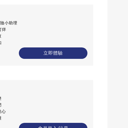
保險小助理
打烊
查
知
立即體驗
整
門
貼心
懂