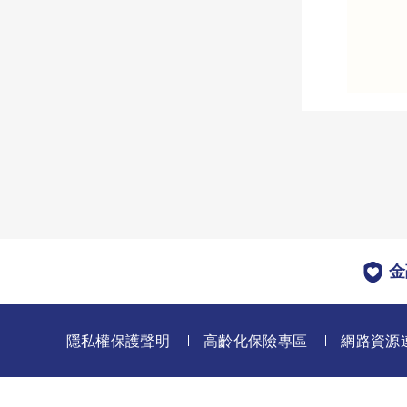
金
隱私權保護聲明
高齡化保險專區
網路資源
110台北市信義區市民大道六段288號16樓
©本網