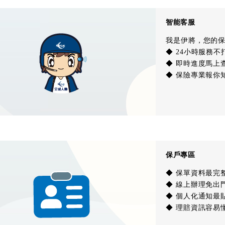
智能客服
我是伊將，您的
◆ 24小時服務不
◆ 即時進度馬上
◆ 保險專業報你
保戶專區
◆ 保單資料最完
◆ 線上辦理免出
◆ 個人化通知最
◆ 理賠資訊容易