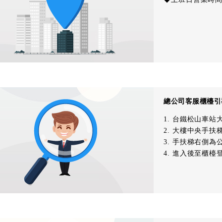
總公司客服櫃檯引
1. 台鐵松山車站
2. 大樓中央手扶
3. 手扶梯右側為
4. 進入後至櫃檯