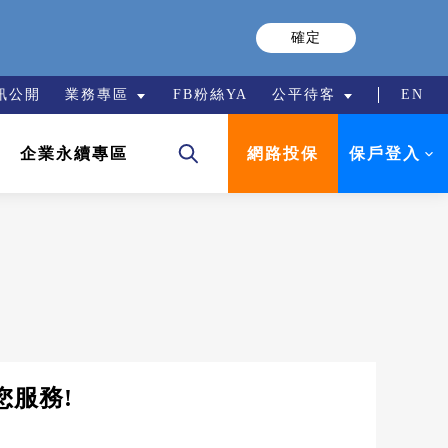
確定
訊公開
業務專區
FB粉絲YA
公平待客
EN
保戶登入
企業永續專區
網路投保
您服務!