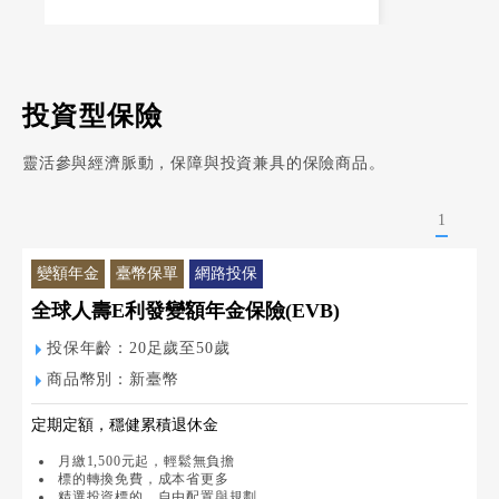
投資型保險
靈活參與經濟脈動，保障與投資兼具的保險商品。
1
變額年金
臺幣保單
網路投保
全球人壽E利發變額年金保險(EVB)
投保年齡：20足歲至50歲
商品幣別：新臺幣
定期定額，穩健累積退休金
月繳1,500元起，輕鬆無負擔
標的轉換免費，成本省更多
精選投資標的，自由配置與規劃