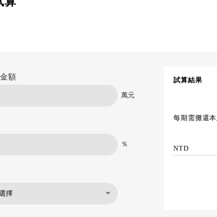
試算
金額
試算結果
萬元
每期需攤還本
％
NTD