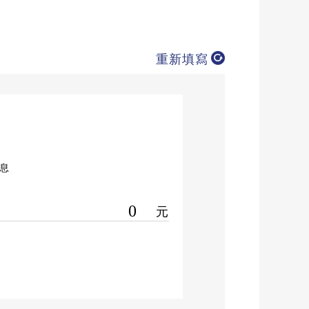
重新填寫
息
0
元