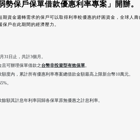
濟弱勢保戶保單借款優惠利率專案」開辦。
期資金週轉需求的保戶可以取得利率較優惠的紓困資金，全球人壽自115
緩保戶在此期間的經濟壓力。
3月31日止，共計3個月。
金且可辦理保單借款之
台幣非投資型有效保單
。
款額度內，累計所有優惠利率專案總借款金額最高上限新台幣10萬元。
5%。
款餘額其計息年利率回歸各保單原無優惠之計息利率。