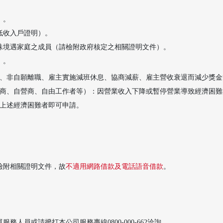
）。
低收入戶證明）。
殊境遇家庭之成員（請檢附政府核定之相關證明文件）。
）。
、非自願離職、雇主實施減班休息、協商減薪、雇主營收衰退而減少獎金
商、自營商、自由工作者等）：因營業收入下降或暫停營業導致經濟困難
上述經濟困難者即可申請。
檢附相關證明文件，故
不適用網路借款及電話語音借款
。
。
人員或請撥打本公司服務專線0800-000-662洽詢。